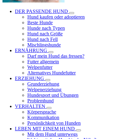
DER PASSENDE HUND
Hund kaufen oder adoptieren
Beste Hunde
Hunde nach Typen
Hund nach Größe
Hund nach Fell
Mischlingshunde
ERNÄHRUNG
Darf mein Hund das fressen?
Futter allgemein
Welpenfutter
Alternatives Hundefutter
ERZIEHUNG
Grunderziehung
Welpenerziehung
Hundesport und Übungen
Problemhund
VERHALTEN
Körpersprache
Kommunikation
Persönlichkeit von Hunden
LEBEN MIT EINEM HUND
Mit dem Hund unterwegs