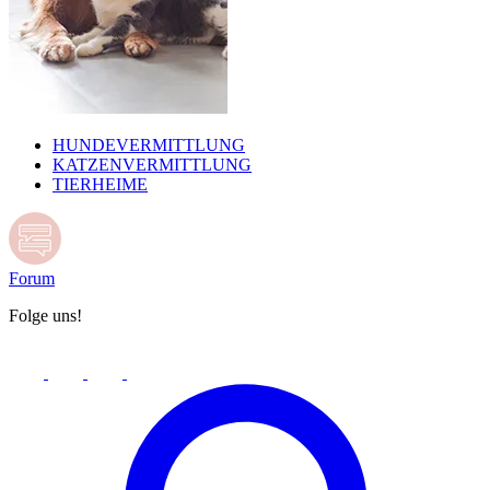
HUNDEVERMITTLUNG
KATZENVERMITTLUNG
TIERHEIME
Forum
Folge uns!