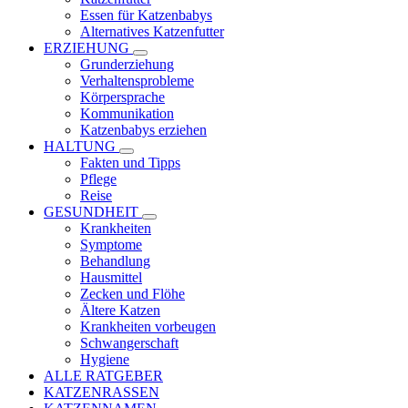
Essen für Katzenbabys
Alternatives Katzenfutter
ERZIEHUNG
Grunderziehung
Verhaltensprobleme
Körpersprache
Kommunikation
Katzenbabys erziehen
HALTUNG
Fakten und Tipps
Pflege
Reise
GESUNDHEIT
Krankheiten
Symptome
Behandlung
Hausmittel
Zecken und Flöhe
Ältere Katzen
Krankheiten vorbeugen
Schwangerschaft
Hygiene
ALLE RATGEBER
KATZENRASSEN