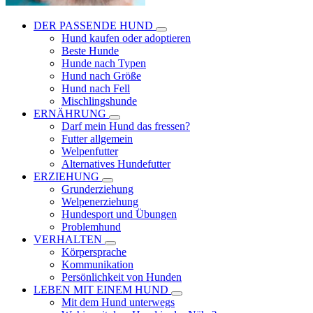
DER PASSENDE HUND
Hund kaufen oder adoptieren
Beste Hunde
Hunde nach Typen
Hund nach Größe
Hund nach Fell
Mischlingshunde
ERNÄHRUNG
Darf mein Hund das fressen?
Futter allgemein
Welpenfutter
Alternatives Hundefutter
ERZIEHUNG
Grunderziehung
Welpenerziehung
Hundesport und Übungen
Problemhund
VERHALTEN
Körpersprache
Kommunikation
Persönlichkeit von Hunden
LEBEN MIT EINEM HUND
Mit dem Hund unterwegs