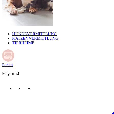
HUNDEVERMITTLUNG
KATZENVERMITTLUNG
TIERHEIME
Forum
Folge uns!