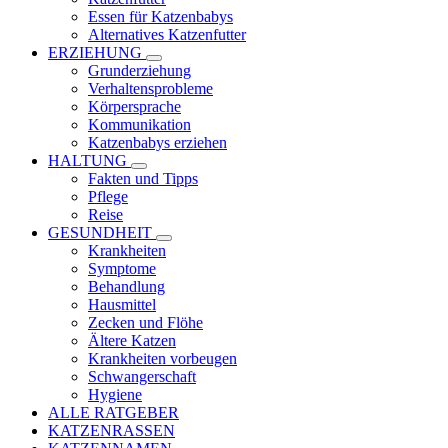
Essen für Katzenbabys
Alternatives Katzenfutter
ERZIEHUNG
Grunderziehung
Verhaltensprobleme
Körpersprache
Kommunikation
Katzenbabys erziehen
HALTUNG
Fakten und Tipps
Pflege
Reise
GESUNDHEIT
Krankheiten
Symptome
Behandlung
Hausmittel
Zecken und Flöhe
Ältere Katzen
Krankheiten vorbeugen
Schwangerschaft
Hygiene
ALLE RATGEBER
KATZENRASSEN