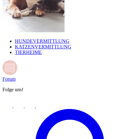
HUNDEVERMITTLUNG
KATZENVERMITTLUNG
TIERHEIME
Forum
Folge uns!