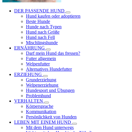
DER PASSENDE HUND
Hund kaufen oder adoptieren
Beste Hunde
Hunde nach Typen
Hund nach Größe
Hund nach Fell
Mischlingshunde
ERNÄHRUNG
Darf mein Hund das fressen?
Futter allgemein
Welpenfutter
Alternatives Hundefutter
ERZIEHUNG
Grunderziehung
Welpenerziehung
Hundesport und Übungen
Problemhund
VERHALTEN
Körpersprache
Kommunikation
Persönlichkeit von Hunden
LEBEN MIT EINEM HUND
Mit dem Hund unterwegs