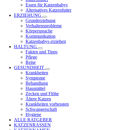
Essen für Katzenbabys
Alternatives Katzenfutter
ERZIEHUNG
Grunderziehung
Verhaltensprobleme
Körpersprache
Kommunikation
Katzenbabys erziehen
HALTUNG
Fakten und Tipps
Pflege
Reise
GESUNDHEIT
Krankheiten
Symptome
Behandlung
Hausmittel
Zecken und Flöhe
Ältere Katzen
Krankheiten vorbeugen
Schwangerschaft
Hygiene
ALLE RATGEBER
KATZENRASSEN