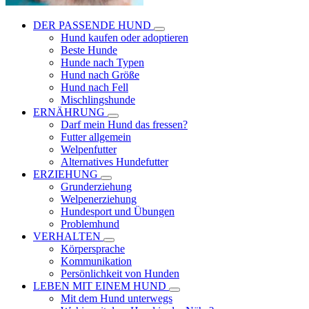
DER PASSENDE HUND
Hund kaufen oder adoptieren
Beste Hunde
Hunde nach Typen
Hund nach Größe
Hund nach Fell
Mischlingshunde
ERNÄHRUNG
Darf mein Hund das fressen?
Futter allgemein
Welpenfutter
Alternatives Hundefutter
ERZIEHUNG
Grunderziehung
Welpenerziehung
Hundesport und Übungen
Problemhund
VERHALTEN
Körpersprache
Kommunikation
Persönlichkeit von Hunden
LEBEN MIT EINEM HUND
Mit dem Hund unterwegs