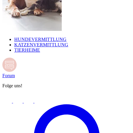
HUNDEVERMITTLUNG
KATZENVERMITTLUNG
TIERHEIME
Forum
Folge uns!