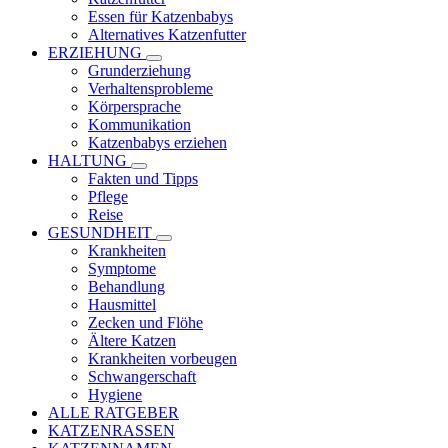
Essen für Katzenbabys
Alternatives Katzenfutter
ERZIEHUNG
Grunderziehung
Verhaltensprobleme
Körpersprache
Kommunikation
Katzenbabys erziehen
HALTUNG
Fakten und Tipps
Pflege
Reise
GESUNDHEIT
Krankheiten
Symptome
Behandlung
Hausmittel
Zecken und Flöhe
Ältere Katzen
Krankheiten vorbeugen
Schwangerschaft
Hygiene
ALLE RATGEBER
KATZENRASSEN