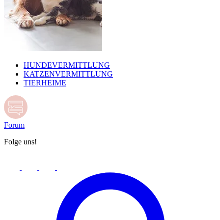
HUNDEVERMITTLUNG
KATZENVERMITTLUNG
TIERHEIME
Forum
Folge uns!