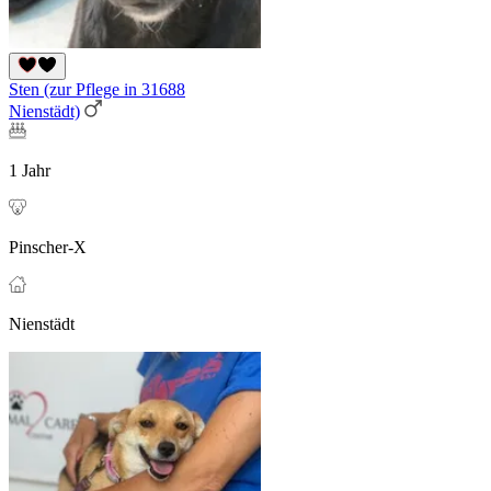
Sten (zur Pflege in 31688
Nienstädt)
1 Jahr
Pinscher-X
Nienstädt