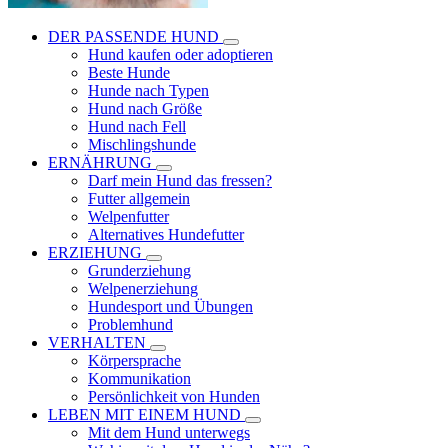
DER PASSENDE HUND
Hund kaufen oder adoptieren
Beste Hunde
Hunde nach Typen
Hund nach Größe
Hund nach Fell
Mischlingshunde
ERNÄHRUNG
Darf mein Hund das fressen?
Futter allgemein
Welpenfutter
Alternatives Hundefutter
ERZIEHUNG
Grunderziehung
Welpenerziehung
Hundesport und Übungen
Problemhund
VERHALTEN
Körpersprache
Kommunikation
Persönlichkeit von Hunden
LEBEN MIT EINEM HUND
Mit dem Hund unterwegs