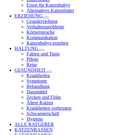
Essen für Katzenbabys
Alternatives Katzenfutter
ERZIEHUNG
Grunderziehung
Verhaltensprobleme
Körpersprache
Kommunikation
Katzenbabys erziehen
HALTUNG
Fakten und Tipps
Pflege
Reise
GESUNDHEIT
Krankheiten
Symptome
Behandlung
Hausmittel
Zecken und Flöhe
Ältere Katzen
Krankheiten vorbeugen
Schwangerschaft
Hygiene
ALLE RATGEBER
KATZENRASSEN