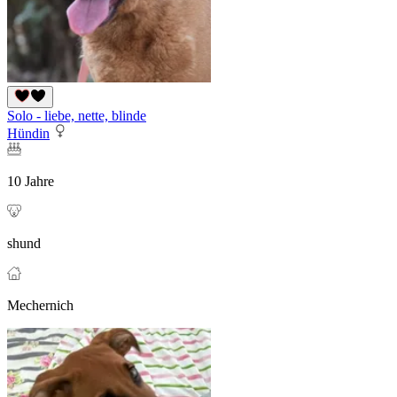
Solo - liebe, nette, blinde
Hündin
10 Jahre
shund
Mechernich