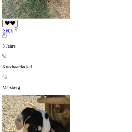
Nerja
5 Jahre
Kurzhaardackel
Marsberg