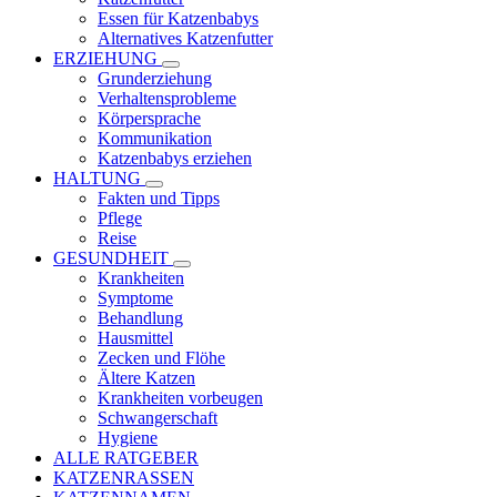
Essen für Katzenbabys
Alternatives Katzenfutter
ERZIEHUNG
Grunderziehung
Verhaltensprobleme
Körpersprache
Kommunikation
Katzenbabys erziehen
HALTUNG
Fakten und Tipps
Pflege
Reise
GESUNDHEIT
Krankheiten
Symptome
Behandlung
Hausmittel
Zecken und Flöhe
Ältere Katzen
Krankheiten vorbeugen
Schwangerschaft
Hygiene
ALLE RATGEBER
KATZENRASSEN