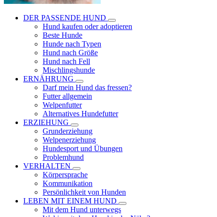
DER PASSENDE HUND
Hund kaufen oder adoptieren
Beste Hunde
Hunde nach Typen
Hund nach Größe
Hund nach Fell
Mischlingshunde
ERNÄHRUNG
Darf mein Hund das fressen?
Futter allgemein
Welpenfutter
Alternatives Hundefutter
ERZIEHUNG
Grunderziehung
Welpenerziehung
Hundesport und Übungen
Problemhund
VERHALTEN
Körpersprache
Kommunikation
Persönlichkeit von Hunden
LEBEN MIT EINEM HUND
Mit dem Hund unterwegs