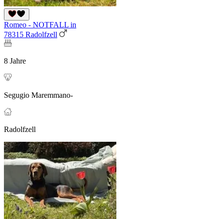
Romeo - NOTFALL in
78315 Radolfzell
8 Jahre
Segugio Maremmano-
Radolfzell