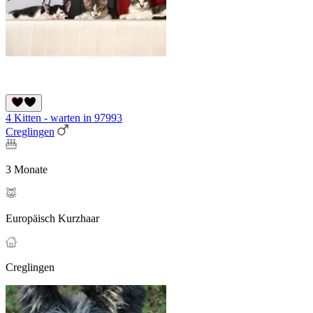
4 Kitten - warten in 97993
Creglingen
3 Monate
Europäisch Kurzhaar
Creglingen