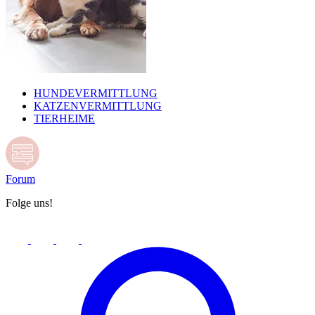
HUNDEVERMITTLUNG
KATZENVERMITTLUNG
TIERHEIME
Forum
Folge uns!