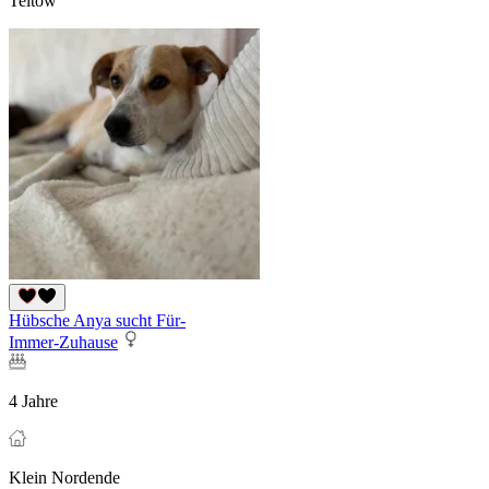
Teltow
Hübsche Anya sucht Für-
Immer-Zuhause
4 Jahre
Klein Nordende