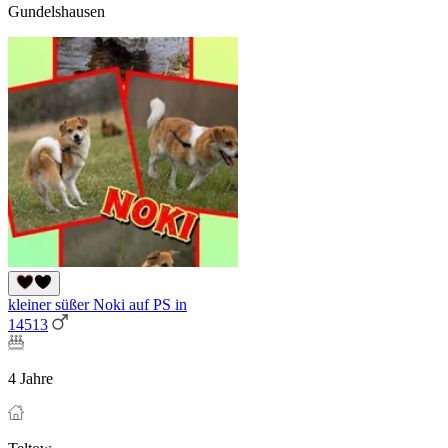
Gundelshausen
kleiner süßer Noki auf PS in
14513
4 Jahre