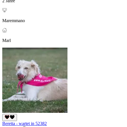
2 Jahre
Maremmano
Marl
Beretta - wartet in 52382