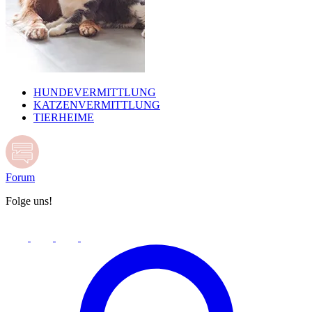
HUNDEVERMITTLUNG
KATZENVERMITTLUNG
TIERHEIME
Forum
Folge uns!