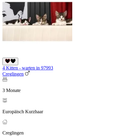
4 Kitten - warten in 97993
Creglingen
3 Monate
Europäisch Kurzhaar
Creglingen