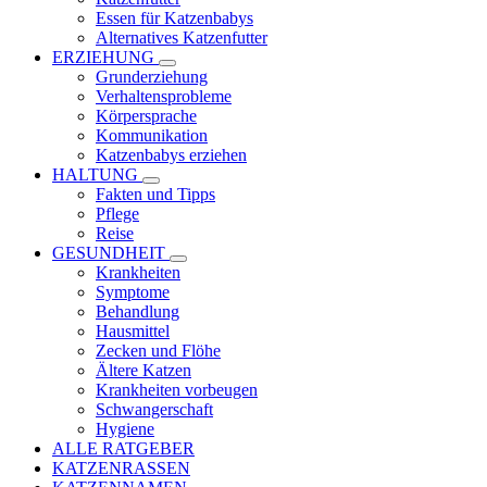
Essen für Katzenbabys
Alternatives Katzenfutter
ERZIEHUNG
Grunderziehung
Verhaltensprobleme
Körpersprache
Kommunikation
Katzenbabys erziehen
HALTUNG
Fakten und Tipps
Pflege
Reise
GESUNDHEIT
Krankheiten
Symptome
Behandlung
Hausmittel
Zecken und Flöhe
Ältere Katzen
Krankheiten vorbeugen
Schwangerschaft
Hygiene
ALLE RATGEBER
KATZENRASSEN