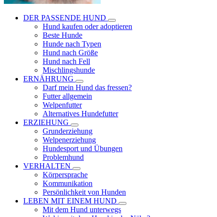
DER PASSENDE HUND
Hund kaufen oder adoptieren
Beste Hunde
Hunde nach Typen
Hund nach Größe
Hund nach Fell
Mischlingshunde
ERNÄHRUNG
Darf mein Hund das fressen?
Futter allgemein
Welpenfutter
Alternatives Hundefutter
ERZIEHUNG
Grunderziehung
Welpenerziehung
Hundesport und Übungen
Problemhund
VERHALTEN
Körpersprache
Kommunikation
Persönlichkeit von Hunden
LEBEN MIT EINEM HUND
Mit dem Hund unterwegs