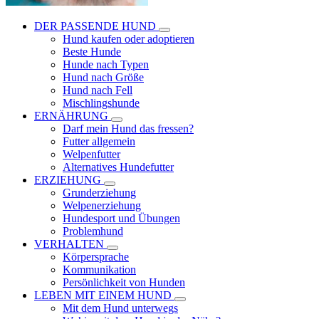
DER PASSENDE HUND
Hund kaufen oder adoptieren
Beste Hunde
Hunde nach Typen
Hund nach Größe
Hund nach Fell
Mischlingshunde
ERNÄHRUNG
Darf mein Hund das fressen?
Futter allgemein
Welpenfutter
Alternatives Hundefutter
ERZIEHUNG
Grunderziehung
Welpenerziehung
Hundesport und Übungen
Problemhund
VERHALTEN
Körpersprache
Kommunikation
Persönlichkeit von Hunden
LEBEN MIT EINEM HUND
Mit dem Hund unterwegs