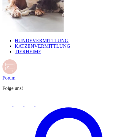
HUNDEVERMITTLUNG
KATZENVERMITTLUNG
TIERHEIME
Forum
Folge uns!