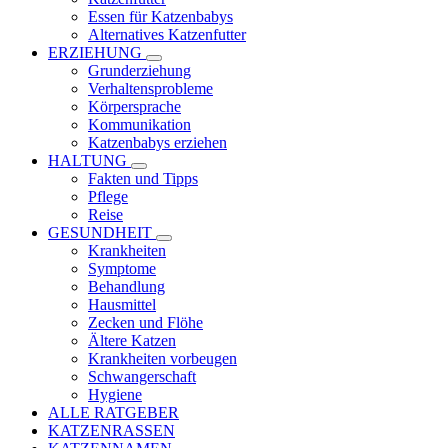
Essen für Katzenbabys
Alternatives Katzenfutter
ERZIEHUNG
Grunderziehung
Verhaltensprobleme
Körpersprache
Kommunikation
Katzenbabys erziehen
HALTUNG
Fakten und Tipps
Pflege
Reise
GESUNDHEIT
Krankheiten
Symptome
Behandlung
Hausmittel
Zecken und Flöhe
Ältere Katzen
Krankheiten vorbeugen
Schwangerschaft
Hygiene
ALLE RATGEBER
KATZENRASSEN