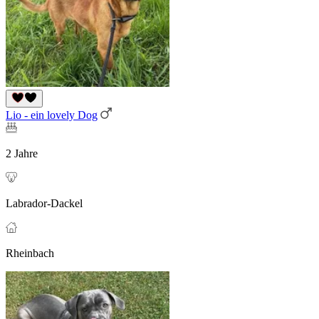
Lio - ein lovely Dog
2 Jahre
Labrador-Dackel
Rheinbach