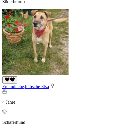
Süderbrarup
Freundliche,hübsche Elsa
4 Jahre
Schäferhund