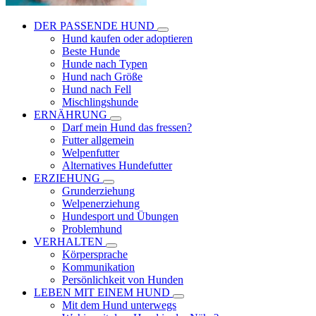
DER PASSENDE HUND
Hund kaufen oder adoptieren
Beste Hunde
Hunde nach Typen
Hund nach Größe
Hund nach Fell
Mischlingshunde
ERNÄHRUNG
Darf mein Hund das fressen?
Futter allgemein
Welpenfutter
Alternatives Hundefutter
ERZIEHUNG
Grunderziehung
Welpenerziehung
Hundesport und Übungen
Problemhund
VERHALTEN
Körpersprache
Kommunikation
Persönlichkeit von Hunden
LEBEN MIT EINEM HUND
Mit dem Hund unterwegs