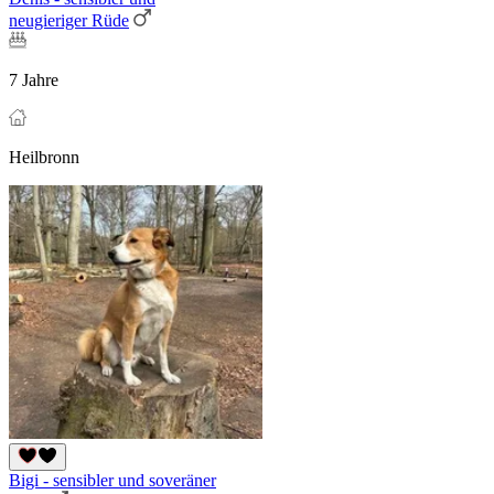
neugieriger Rüde
7 Jahre
Heilbronn
Bigi - sensibler und soveräner