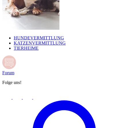
HUNDEVERMITTLUNG
KATZENVERMITTLUNG
TIERHEIME
Forum
Folge uns!