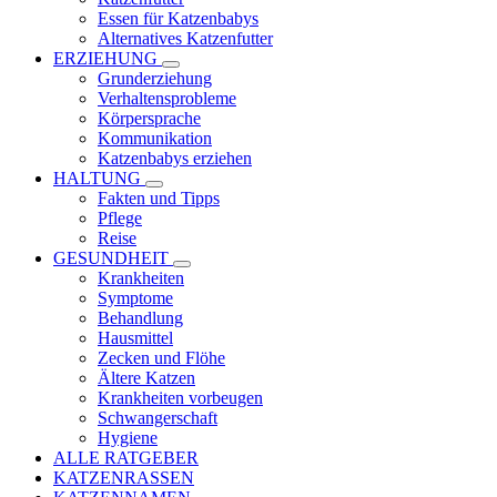
Essen für Katzenbabys
Alternatives Katzenfutter
ERZIEHUNG
Grunderziehung
Verhaltensprobleme
Körpersprache
Kommunikation
Katzenbabys erziehen
HALTUNG
Fakten und Tipps
Pflege
Reise
GESUNDHEIT
Krankheiten
Symptome
Behandlung
Hausmittel
Zecken und Flöhe
Ältere Katzen
Krankheiten vorbeugen
Schwangerschaft
Hygiene
ALLE RATGEBER
KATZENRASSEN