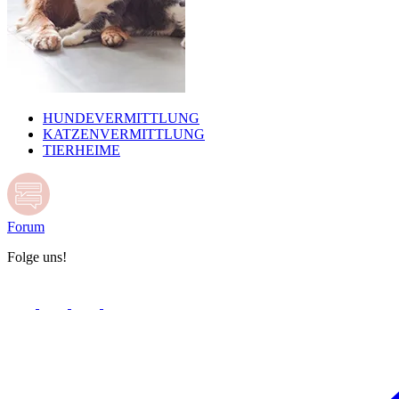
HUNDEVERMITTLUNG
KATZENVERMITTLUNG
TIERHEIME
Forum
Folge uns!