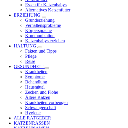
Essen für Katzenbabys
Alternatives Katzenfutter
ERZIEHUNG
Grunderziehung
Verhaltensprobleme
Körpersprache
Kommunikation
Katzenbabys erziehen
HALTUNG
Fakten und Tipps
Pflege
Reise
GESUNDHEIT
Krankheiten
Symptome
Behandlung
Hausmittel
Zecken und Flöhe
Ältere Katzen
Krankheiten vorbeugen
Schwangerschaft
Hygiene
ALLE RATGEBER
KATZENRASSEN