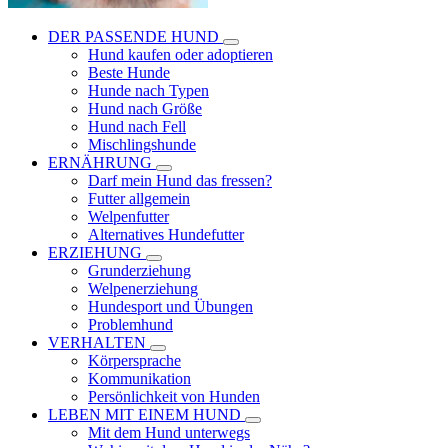
DER PASSENDE HUND
Hund kaufen oder adoptieren
Beste Hunde
Hunde nach Typen
Hund nach Größe
Hund nach Fell
Mischlingshunde
ERNÄHRUNG
Darf mein Hund das fressen?
Futter allgemein
Welpenfutter
Alternatives Hundefutter
ERZIEHUNG
Grunderziehung
Welpenerziehung
Hundesport und Übungen
Problemhund
VERHALTEN
Körpersprache
Kommunikation
Persönlichkeit von Hunden
LEBEN MIT EINEM HUND
Mit dem Hund unterwegs