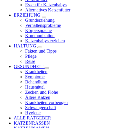
Essen für Katzenbabys
Alternatives Katzenfutter
ERZIEHUNG
Grunderziehung
Verhaltensprobleme
Körpersprache
Kommunikation
Katzenbabys erziehen
HALTUNG
Fakten und Tipps
Pflege
Reise
GESUNDHEIT
Krankheiten
Symptome
Behandlung
Hausmittel
Zecken und Flöhe
Ältere Katzen
Krankheiten vorbeugen
Schwangerschaft
Hygiene
ALLE RATGEBER
KATZENRASSEN