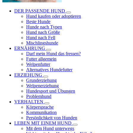
DER PASSENDE HUND
Hund kaufen oder adoptieren
Beste Hunde
Hunde nach Typen
Hund nach Größe
Hund nach Fell
Mischlingshunde
ERNÄHRUNG
Darf mein Hund das fressen?
Futter allgemein
Welpenfutter
Alternatives Hundefutter
ERZIEHUNG
Grunderziehung
Welpenerziehung
Hundesport und Übungen
Problemhund
VERHALTEN
Körpersprache
Kommunikation
Persönlichkeit von Hunden
LEBEN MIT EINEM HUND
Mit dem Hund unterwegs