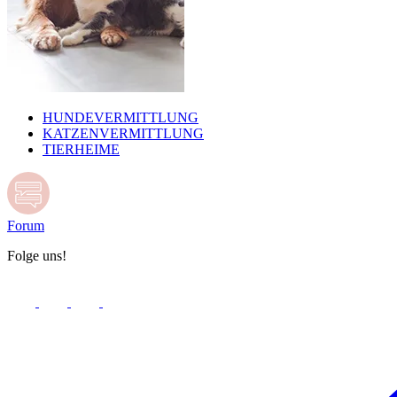
HUNDEVERMITTLUNG
KATZENVERMITTLUNG
TIERHEIME
Forum
Folge uns!