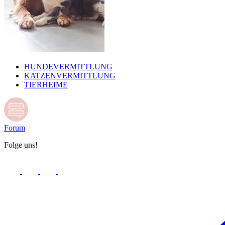
HUNDEVERMITTLUNG
KATZENVERMITTLUNG
TIERHEIME
Forum
Folge uns!