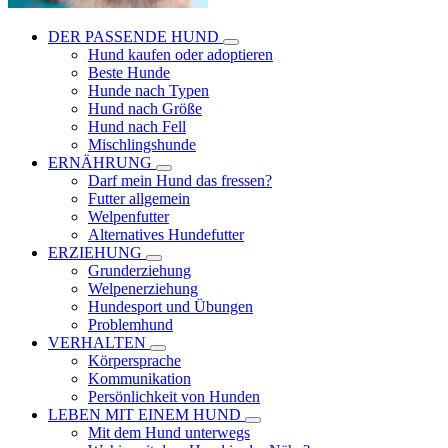
DER PASSENDE HUND
Hund kaufen oder adoptieren
Beste Hunde
Hunde nach Typen
Hund nach Größe
Hund nach Fell
Mischlingshunde
ERNÄHRUNG
Darf mein Hund das fressen?
Futter allgemein
Welpenfutter
Alternatives Hundefutter
ERZIEHUNG
Grunderziehung
Welpenerziehung
Hundesport und Übungen
Problemhund
VERHALTEN
Körpersprache
Kommunikation
Persönlichkeit von Hunden
LEBEN MIT EINEM HUND
Mit dem Hund unterwegs