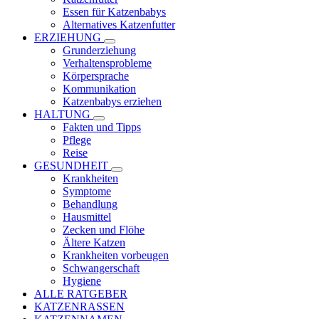
Essen für Katzenbabys
Alternatives Katzenfutter
ERZIEHUNG
Grunderziehung
Verhaltensprobleme
Körpersprache
Kommunikation
Katzenbabys erziehen
HALTUNG
Fakten und Tipps
Pflege
Reise
GESUNDHEIT
Krankheiten
Symptome
Behandlung
Hausmittel
Zecken und Flöhe
Ältere Katzen
Krankheiten vorbeugen
Schwangerschaft
Hygiene
ALLE RATGEBER
KATZENRASSEN