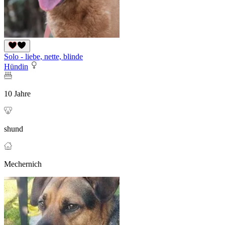
Solo - liebe, nette, blinde
Hündin
10 Jahre
shund
Mechernich