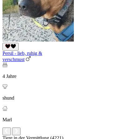
Persil - lieb, ruhig &
verschmust
4 Jahre
shund
Marl
Tiere in der Vermittlung (4221)