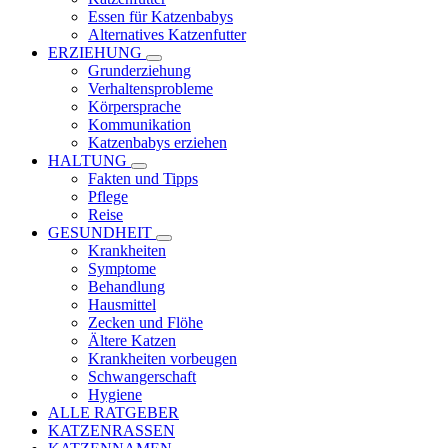
Essen für Katzenbabys
Alternatives Katzenfutter
ERZIEHUNG
Grunderziehung
Verhaltensprobleme
Körpersprache
Kommunikation
Katzenbabys erziehen
HALTUNG
Fakten und Tipps
Pflege
Reise
GESUNDHEIT
Krankheiten
Symptome
Behandlung
Hausmittel
Zecken und Flöhe
Ältere Katzen
Krankheiten vorbeugen
Schwangerschaft
Hygiene
ALLE RATGEBER
KATZENRASSEN