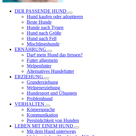
DER PASSENDE HUND
Hund kaufen oder adoptieren
Beste Hunde
Hunde nach Typen
Hund nach Größe
Hund nach Fell
Mischlingshunde
ERNÄHRUNG
Darf mein Hund das fressen?
Futter allgemein
Welpenfutter
Alternatives Hundefutter
ERZIEHUNG
Grunderziehung
Welpenerziehung
Hundesport und Übungen
Problemhund
VERHALTEN
Körpersprache
Kommunikation
Persönlichkeit von Hunden
LEBEN MIT EINEM HUND
Mit dem Hund unterwegs