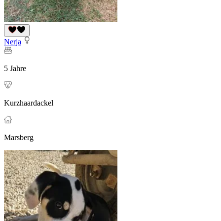
Nerja
5 Jahre
Kurzhaardackel
Marsberg