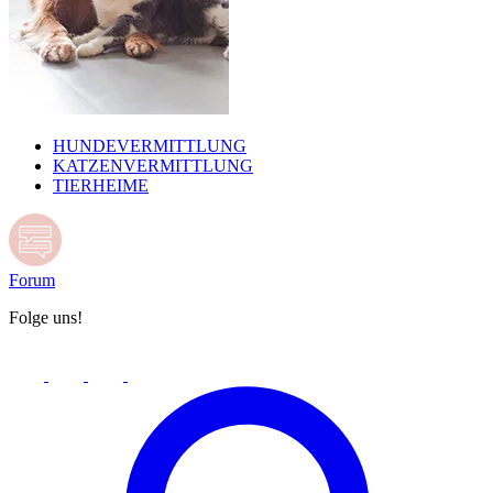
HUNDEVERMITTLUNG
KATZENVERMITTLUNG
TIERHEIME
Forum
Folge uns!