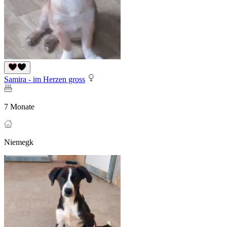
Samira - im Herzen gross
7 Monate
Niemegk