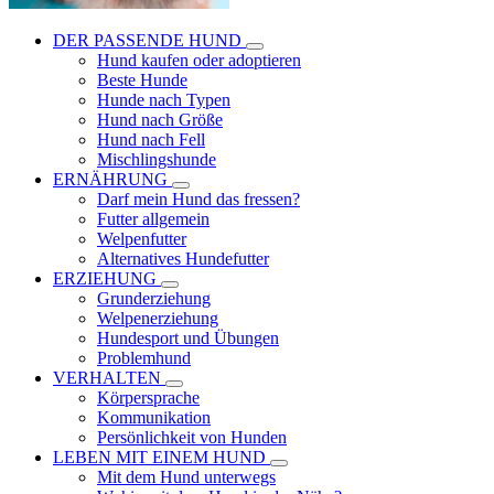
DER PASSENDE HUND
Hund kaufen oder adoptieren
Beste Hunde
Hunde nach Typen
Hund nach Größe
Hund nach Fell
Mischlingshunde
ERNÄHRUNG
Darf mein Hund das fressen?
Futter allgemein
Welpenfutter
Alternatives Hundefutter
ERZIEHUNG
Grunderziehung
Welpenerziehung
Hundesport und Übungen
Problemhund
VERHALTEN
Körpersprache
Kommunikation
Persönlichkeit von Hunden
LEBEN MIT EINEM HUND
Mit dem Hund unterwegs