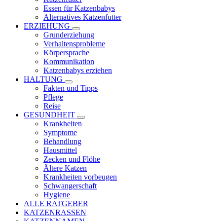
Essen für Katzenbabys
Alternatives Katzenfutter
ERZIEHUNG
Grunderziehung
Verhaltensprobleme
Körpersprache
Kommunikation
Katzenbabys erziehen
HALTUNG
Fakten und Tipps
Pflege
Reise
GESUNDHEIT
Krankheiten
Symptome
Behandlung
Hausmittel
Zecken und Flöhe
Ältere Katzen
Krankheiten vorbeugen
Schwangerschaft
Hygiene
ALLE RATGEBER
KATZENRASSEN