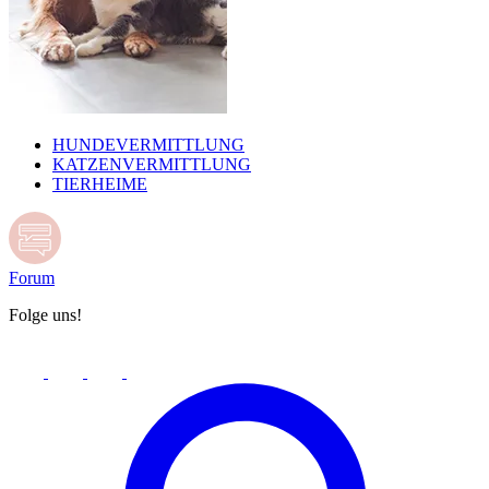
HUNDEVERMITTLUNG
KATZENVERMITTLUNG
TIERHEIME
Forum
Folge uns!