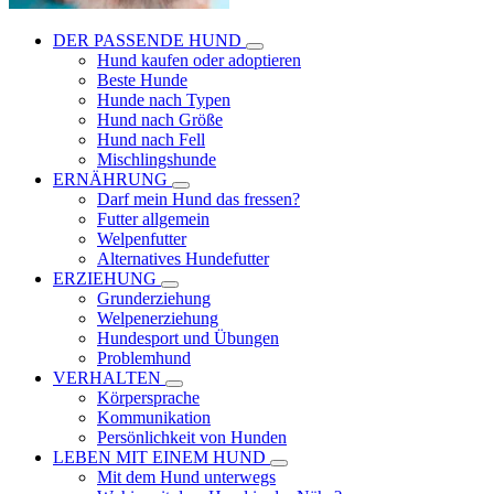
DER PASSENDE HUND
Hund kaufen oder adoptieren
Beste Hunde
Hunde nach Typen
Hund nach Größe
Hund nach Fell
Mischlingshunde
ERNÄHRUNG
Darf mein Hund das fressen?
Futter allgemein
Welpenfutter
Alternatives Hundefutter
ERZIEHUNG
Grunderziehung
Welpenerziehung
Hundesport und Übungen
Problemhund
VERHALTEN
Körpersprache
Kommunikation
Persönlichkeit von Hunden
LEBEN MIT EINEM HUND
Mit dem Hund unterwegs