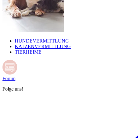
HUNDEVERMITTLUNG
KATZENVERMITTLUNG
TIERHEIME
Forum
Folge uns!