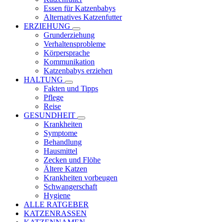
Essen für Katzenbabys
Alternatives Katzenfutter
ERZIEHUNG
Grunderziehung
Verhaltensprobleme
Körpersprache
Kommunikation
Katzenbabys erziehen
HALTUNG
Fakten und Tipps
Pflege
Reise
GESUNDHEIT
Krankheiten
Symptome
Behandlung
Hausmittel
Zecken und Flöhe
Ältere Katzen
Krankheiten vorbeugen
Schwangerschaft
Hygiene
ALLE RATGEBER
KATZENRASSEN