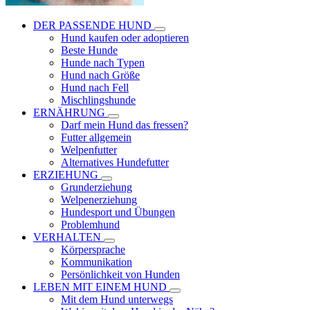
DER PASSENDE HUND
Hund kaufen oder adoptieren
Beste Hunde
Hunde nach Typen
Hund nach Größe
Hund nach Fell
Mischlingshunde
ERNÄHRUNG
Darf mein Hund das fressen?
Futter allgemein
Welpenfutter
Alternatives Hundefutter
ERZIEHUNG
Grunderziehung
Welpenerziehung
Hundesport und Übungen
Problemhund
VERHALTEN
Körpersprache
Kommunikation
Persönlichkeit von Hunden
LEBEN MIT EINEM HUND
Mit dem Hund unterwegs