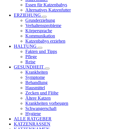
Essen für Katzenbabys
Alternatives Katzenfutter
ERZIEHUNG
Grunderziehung
Verhaltensprobleme
Körpersprache
Kommunikation
Katzenbabys erziehen
HALTUNG
Fakten und Tipps
Pflege
Reise
GESUNDHEIT
Krankheiten
Symptome
Behandlung
Hausmittel
Zecken und Flöhe
Ältere Katzen
Krankheiten vorbeugen
Schwangerschaft
Hygiene
ALLE RATGEBER
KATZENRASSEN