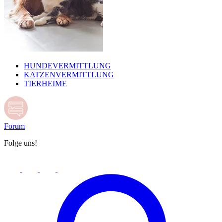
HUNDEVERMITTLUNG
KATZENVERMITTLUNG
TIERHEIME
Forum
Folge uns!