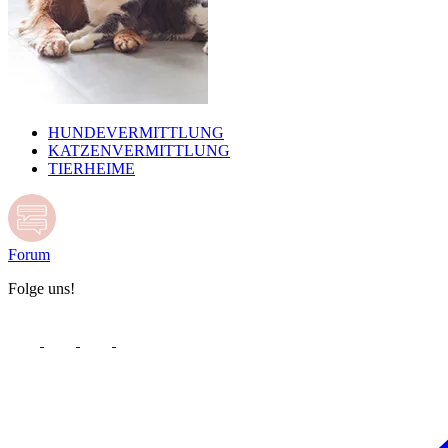
HUNDEVERMITTLUNG
KATZENVERMITTLUNG
TIERHEIME
Forum
Folge uns!