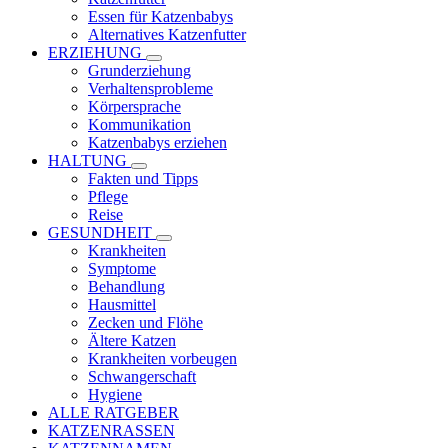
Essen für Katzenbabys
Alternatives Katzenfutter
ERZIEHUNG
Grunderziehung
Verhaltensprobleme
Körpersprache
Kommunikation
Katzenbabys erziehen
HALTUNG
Fakten und Tipps
Pflege
Reise
GESUNDHEIT
Krankheiten
Symptome
Behandlung
Hausmittel
Zecken und Flöhe
Ältere Katzen
Krankheiten vorbeugen
Schwangerschaft
Hygiene
ALLE RATGEBER
KATZENRASSEN