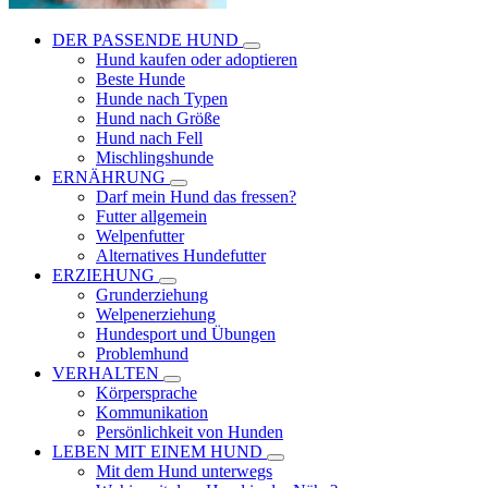
DER PASSENDE HUND
Hund kaufen oder adoptieren
Beste Hunde
Hunde nach Typen
Hund nach Größe
Hund nach Fell
Mischlingshunde
ERNÄHRUNG
Darf mein Hund das fressen?
Futter allgemein
Welpenfutter
Alternatives Hundefutter
ERZIEHUNG
Grunderziehung
Welpenerziehung
Hundesport und Übungen
Problemhund
VERHALTEN
Körpersprache
Kommunikation
Persönlichkeit von Hunden
LEBEN MIT EINEM HUND
Mit dem Hund unterwegs