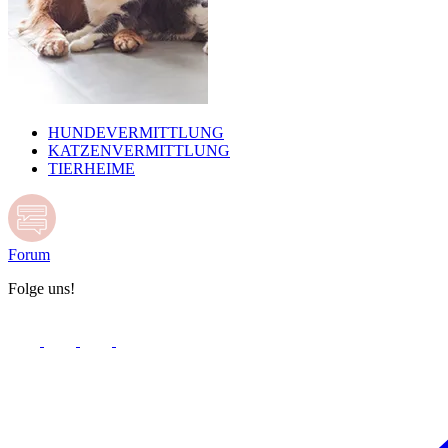
HUNDEVERMITTLUNG
KATZENVERMITTLUNG
TIERHEIME
Forum
Folge uns!