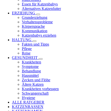
Essen für Katzenbabys
Alternatives Katzenfutter
ERZIEHUNG
Grunderziehung
Verhaltensprobleme
Körpersprache
Kommunikation
Katzenbabys erziehen
HALTUNG
Fakten und Tipps
Pflege
Reise
GESUNDHEIT
Krankheiten
Symptome
Behandlung
Hausmittel
Zecken und Flöhe
Ältere Katzen
Krankheiten vorbeugen
Schwangerschaft
Hygiene
ALLE RATGEBER
KATZENRASSEN