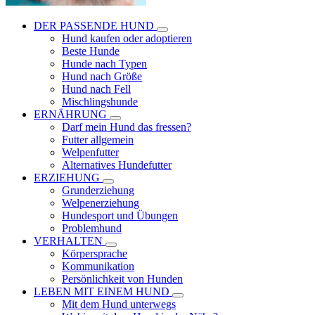
DER PASSENDE HUND
Hund kaufen oder adoptieren
Beste Hunde
Hunde nach Typen
Hund nach Größe
Hund nach Fell
Mischlingshunde
ERNÄHRUNG
Darf mein Hund das fressen?
Futter allgemein
Welpenfutter
Alternatives Hundefutter
ERZIEHUNG
Grunderziehung
Welpenerziehung
Hundesport und Übungen
Problemhund
VERHALTEN
Körpersprache
Kommunikation
Persönlichkeit von Hunden
LEBEN MIT EINEM HUND
Mit dem Hund unterwegs