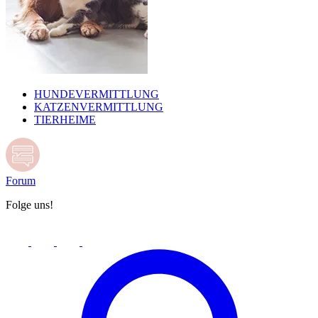
HUNDEVERMITTLUNG
KATZENVERMITTLUNG
TIERHEIME
Forum
Folge uns!