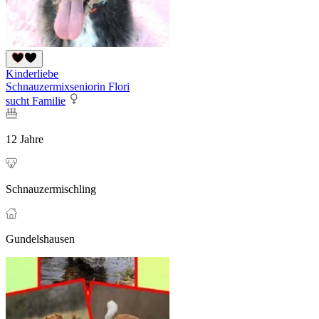
Kinderliebe
Schnauzermixseniorin Flori
sucht Familie
12 Jahre
Schnauzermischling
Gundelshausen