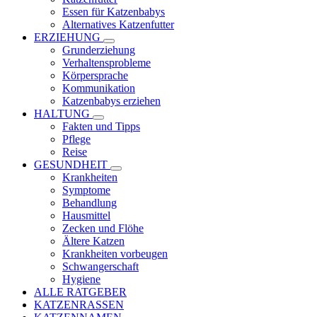
Essen für Katzenbabys
Alternatives Katzenfutter
ERZIEHUNG
Grunderziehung
Verhaltensprobleme
Körpersprache
Kommunikation
Katzenbabys erziehen
HALTUNG
Fakten und Tipps
Pflege
Reise
GESUNDHEIT
Krankheiten
Symptome
Behandlung
Hausmittel
Zecken und Flöhe
Ältere Katzen
Krankheiten vorbeugen
Schwangerschaft
Hygiene
ALLE RATGEBER
KATZENRASSEN