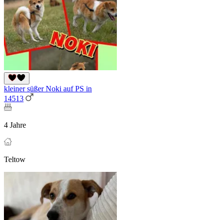
kleiner süßer Noki auf PS in
14513
4 Jahre
Teltow