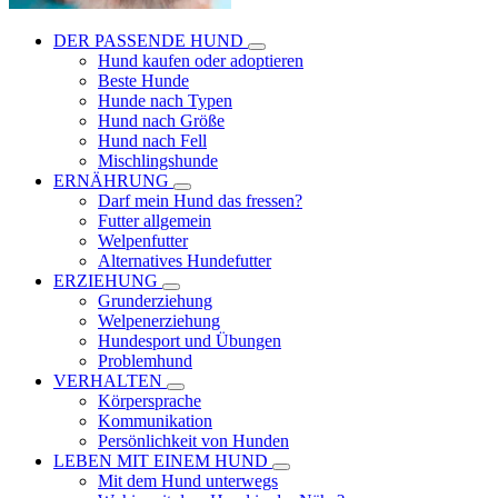
DER PASSENDE HUND
Hund kaufen oder adoptieren
Beste Hunde
Hunde nach Typen
Hund nach Größe
Hund nach Fell
Mischlingshunde
ERNÄHRUNG
Darf mein Hund das fressen?
Futter allgemein
Welpenfutter
Alternatives Hundefutter
ERZIEHUNG
Grunderziehung
Welpenerziehung
Hundesport und Übungen
Problemhund
VERHALTEN
Körpersprache
Kommunikation
Persönlichkeit von Hunden
LEBEN MIT EINEM HUND
Mit dem Hund unterwegs