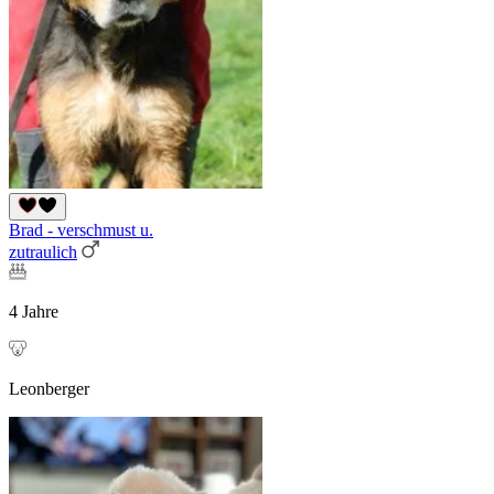
Brad - verschmust u.
zutraulich
4 Jahre
Leonberger