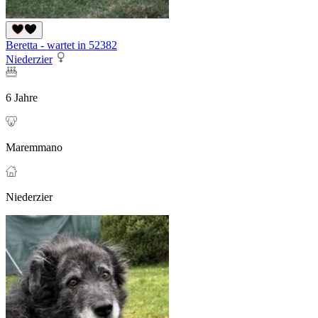
Beretta - wartet in 52382
Niederzier
6 Jahre
Maremmano
Niederzier