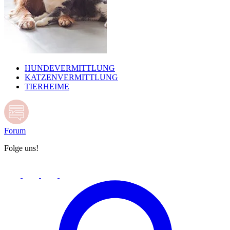
HUNDEVERMITTLUNG
KATZENVERMITTLUNG
TIERHEIME
Forum
Folge uns!