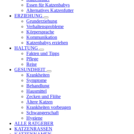
Essen für Katzenbabys
Alternatives Katzenfutter
ERZIEHUNG
Grunderziehung
Verhaltensprobleme
Körpersprache
Kommunikation
Katzenbabys erziehen
HALTUNG
Fakten und Tipps
Pflege
Reise
GESUNDHEIT
Krankheiten
Symptome
Behandlung
Hausmittel
Zecken und Flöhe
Ältere Katzen
Krankheiten vorbeugen
Schwangerschaft
Hygiene
ALLE RATGEBER
KATZENRASSEN