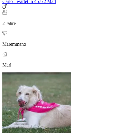
Carlo - wartet in 45772 Marl
2 Jahre
Maremmano
Marl