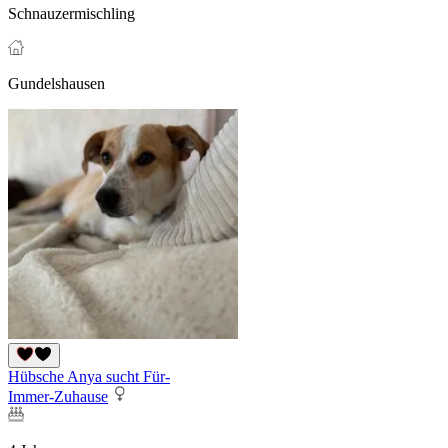
Schnauzermischling
Gundelshausen
Hübsche Anya sucht Für-
Immer-Zuhause