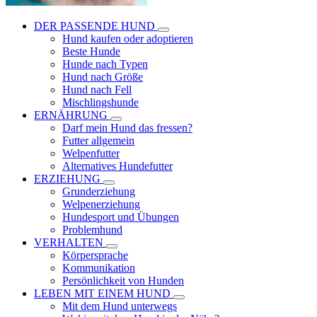
DER PASSENDE HUND
Hund kaufen oder adoptieren
Beste Hunde
Hunde nach Typen
Hund nach Größe
Hund nach Fell
Mischlingshunde
ERNÄHRUNG
Darf mein Hund das fressen?
Futter allgemein
Welpenfutter
Alternatives Hundefutter
ERZIEHUNG
Grunderziehung
Welpenerziehung
Hundesport und Übungen
Problemhund
VERHALTEN
Körpersprache
Kommunikation
Persönlichkeit von Hunden
LEBEN MIT EINEM HUND
Mit dem Hund unterwegs