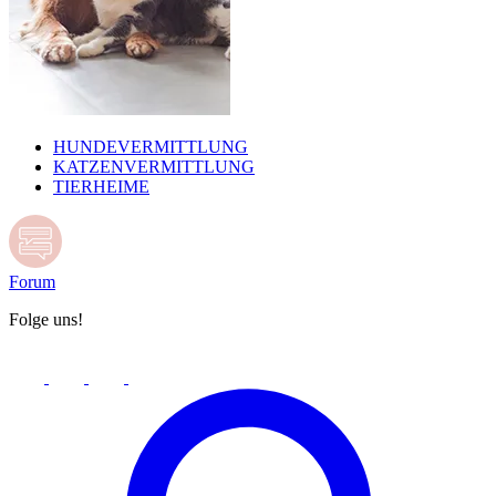
HUNDEVERMITTLUNG
KATZENVERMITTLUNG
TIERHEIME
Forum
Folge uns!