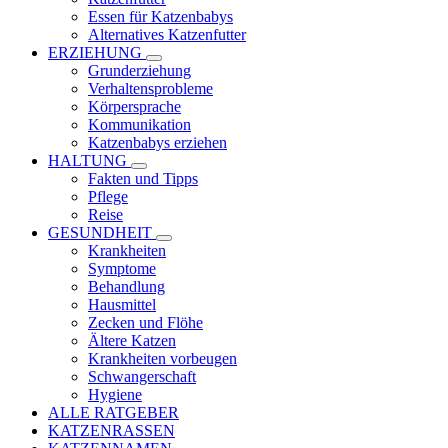
Essen für Katzenbabys
Alternatives Katzenfutter
ERZIEHUNG
Grunderziehung
Verhaltensprobleme
Körpersprache
Kommunikation
Katzenbabys erziehen
HALTUNG
Fakten und Tipps
Pflege
Reise
GESUNDHEIT
Krankheiten
Symptome
Behandlung
Hausmittel
Zecken und Flöhe
Ältere Katzen
Krankheiten vorbeugen
Schwangerschaft
Hygiene
ALLE RATGEBER
KATZENRASSEN