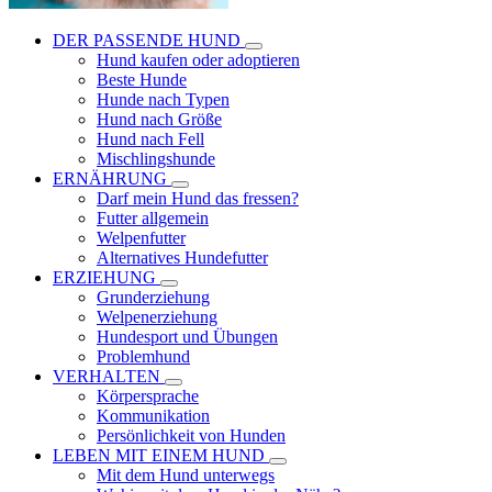
DER PASSENDE HUND
Hund kaufen oder adoptieren
Beste Hunde
Hunde nach Typen
Hund nach Größe
Hund nach Fell
Mischlingshunde
ERNÄHRUNG
Darf mein Hund das fressen?
Futter allgemein
Welpenfutter
Alternatives Hundefutter
ERZIEHUNG
Grunderziehung
Welpenerziehung
Hundesport und Übungen
Problemhund
VERHALTEN
Körpersprache
Kommunikation
Persönlichkeit von Hunden
LEBEN MIT EINEM HUND
Mit dem Hund unterwegs