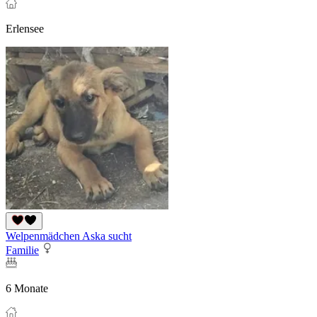
Erlensee
Welpenmädchen Aska sucht
Familie
6 Monate