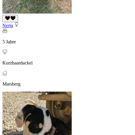
Nerja
5 Jahre
Kurzhaardackel
Marsberg