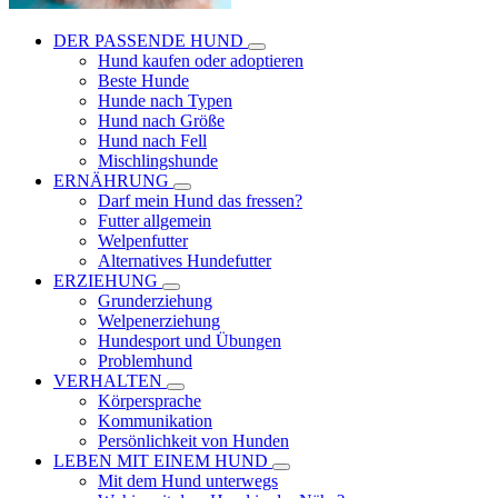
DER PASSENDE HUND
Hund kaufen oder adoptieren
Beste Hunde
Hunde nach Typen
Hund nach Größe
Hund nach Fell
Mischlingshunde
ERNÄHRUNG
Darf mein Hund das fressen?
Futter allgemein
Welpenfutter
Alternatives Hundefutter
ERZIEHUNG
Grunderziehung
Welpenerziehung
Hundesport und Übungen
Problemhund
VERHALTEN
Körpersprache
Kommunikation
Persönlichkeit von Hunden
LEBEN MIT EINEM HUND
Mit dem Hund unterwegs