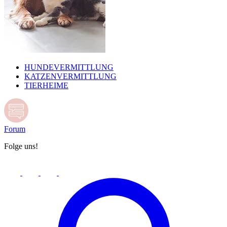
HUNDEVERMITTLUNG
KATZENVERMITTLUNG
TIERHEIME
Forum
Folge uns!