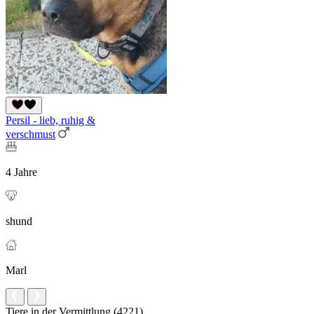
Persil - lieb, ruhig &
verschmust
4 Jahre
shund
Marl
Tiere in der Vermittlung (4221)