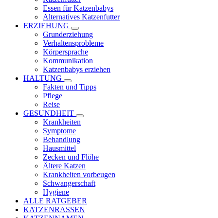
Essen für Katzenbabys
Alternatives Katzenfutter
ERZIEHUNG
Grunderziehung
Verhaltensprobleme
Körpersprache
Kommunikation
Katzenbabys erziehen
HALTUNG
Fakten und Tipps
Pflege
Reise
GESUNDHEIT
Krankheiten
Symptome
Behandlung
Hausmittel
Zecken und Flöhe
Ältere Katzen
Krankheiten vorbeugen
Schwangerschaft
Hygiene
ALLE RATGEBER
KATZENRASSEN