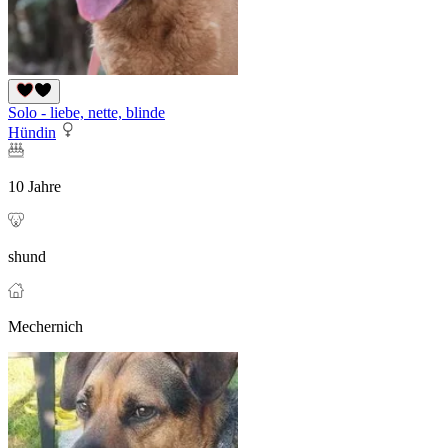
Solo - liebe, nette, blinde
Hündin
10 Jahre
shund
Mechernich