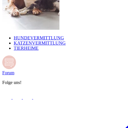
HUNDEVERMITTLUNG
KATZENVERMITTLUNG
TIERHEIME
Forum
Folge uns!