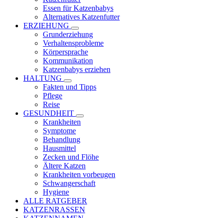
Essen für Katzenbabys
Alternatives Katzenfutter
ERZIEHUNG
Grunderziehung
Verhaltensprobleme
Körpersprache
Kommunikation
Katzenbabys erziehen
HALTUNG
Fakten und Tipps
Pflege
Reise
GESUNDHEIT
Krankheiten
Symptome
Behandlung
Hausmittel
Zecken und Flöhe
Ältere Katzen
Krankheiten vorbeugen
Schwangerschaft
Hygiene
ALLE RATGEBER
KATZENRASSEN