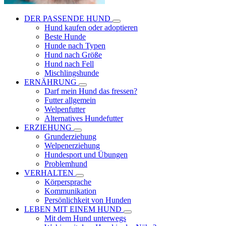
DER PASSENDE HUND
Hund kaufen oder adoptieren
Beste Hunde
Hunde nach Typen
Hund nach Größe
Hund nach Fell
Mischlingshunde
ERNÄHRUNG
Darf mein Hund das fressen?
Futter allgemein
Welpenfutter
Alternatives Hundefutter
ERZIEHUNG
Grunderziehung
Welpenerziehung
Hundesport und Übungen
Problemhund
VERHALTEN
Körpersprache
Kommunikation
Persönlichkeit von Hunden
LEBEN MIT EINEM HUND
Mit dem Hund unterwegs