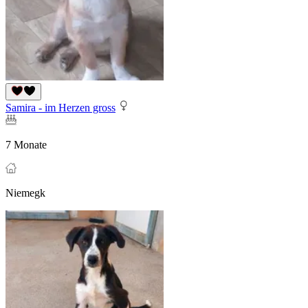
Samira - im Herzen gross
7 Monate
Niemegk