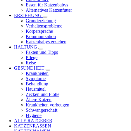
Essen für Katzenbabys
Alternatives Katzenfutter
ERZIEHUNG
Grunderziehung
Verhaltensprobleme
Körpersprache
Kommunikation
Katzenbabys erziehen
HALTUNG
Fakten und Tipps
Pflege
Reise
GESUNDHEIT
Krankheiten
Symptome
Behandlung
Hausmittel
Zecken und Flöhe
Ältere Katzen
Krankheiten vorbeugen
Schwangerschaft
Hygiene
ALLE RATGEBER
KATZENRASSEN