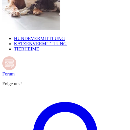
HUNDEVERMITTLUNG
KATZENVERMITTLUNG
TIERHEIME
Forum
Folge uns!