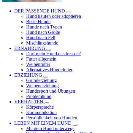
DER PASSENDE HUND
Hund kaufen oder adoptieren
Beste Hunde
Hunde nach Typen
Hund nach Größe
Hund nach Fell
Mischlingshunde
ERNÄHRUNG
Darf mein Hund das fressen?
Futter allgemein
Welpenfutter
Alternatives Hundefutter
ERZIEHUNG
Grunderziehung
Welpenerziehung
Hundesport und Übungen
Problemhund
VERHALTEN
Körpersprache
Kommunikation
Persönlichkeit von Hunden
LEBEN MIT EINEM HUND
Mit dem Hund unterwegs