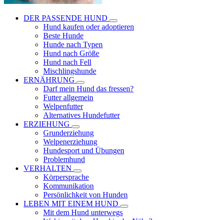
DER PASSENDE HUND
Hund kaufen oder adoptieren
Beste Hunde
Hunde nach Typen
Hund nach Größe
Hund nach Fell
Mischlingshunde
ERNÄHRUNG
Darf mein Hund das fressen?
Futter allgemein
Welpenfutter
Alternatives Hundefutter
ERZIEHUNG
Grunderziehung
Welpenerziehung
Hundesport und Übungen
Problemhund
VERHALTEN
Körpersprache
Kommunikation
Persönlichkeit von Hunden
LEBEN MIT EINEM HUND
Mit dem Hund unterwegs