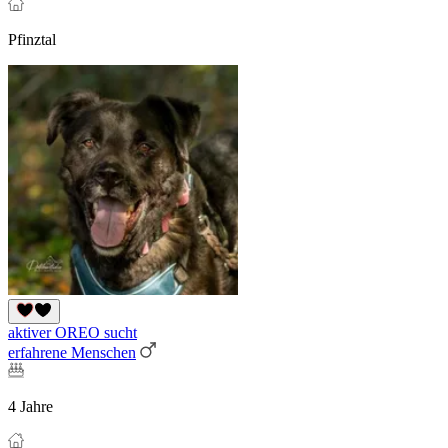
Pfinztal
aktiver OREO sucht
erfahrene Menschen
4 Jahre