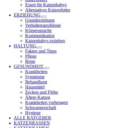
Essen für Katzenbabys
Alternatives Katzenfutter
ERZIEHUNG
Grunderziehung
Verhaltensprobleme
Körpersprache
Kommunikation
Katzenbabys erziehen
HALTUNG
Fakten und Tipps
Pflege
Reise
GESUNDHEIT
Krankheiten
Symptome
Behandlung
Hausmittel
Zecken und Flöhe
Ältere Katzen
Krankheiten vorbeugen
Schwangerschaft
Hygiene
ALLE RATGEBER
KATZENRASSEN