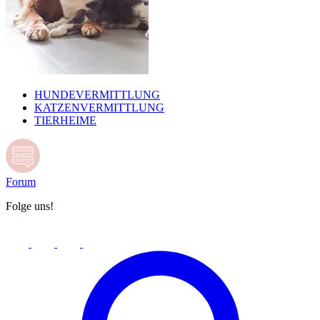
HUNDEVERMITTLUNG
KATZENVERMITTLUNG
TIERHEIME
Forum
Folge uns!