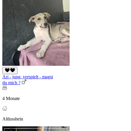
Ari - jung, verspielt - magst
du mich ?
4 Monate
Altlusshein