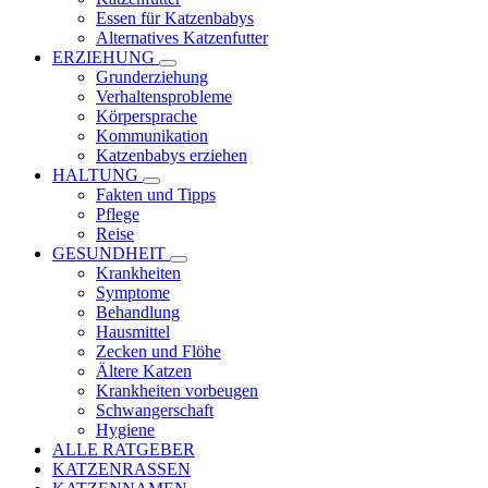
Essen für Katzenbabys
Alternatives Katzenfutter
ERZIEHUNG
Grunderziehung
Verhaltensprobleme
Körpersprache
Kommunikation
Katzenbabys erziehen
HALTUNG
Fakten und Tipps
Pflege
Reise
GESUNDHEIT
Krankheiten
Symptome
Behandlung
Hausmittel
Zecken und Flöhe
Ältere Katzen
Krankheiten vorbeugen
Schwangerschaft
Hygiene
ALLE RATGEBER
KATZENRASSEN