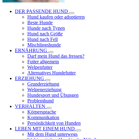
DER PASSENDE HUND
Hund kaufen oder adoptieren
Beste Hunde
Hunde nach Typen
Hund nach Größe
Hund nach Fell
Mischlingshunde
ERNÄHRUNG
Darf mein Hund das fressen?
Futter allgemein
Welpenfutter
Alternatives Hundefutter
ERZIEHUNG
Grunderziehung
Welpenerziehung
Hundesport und Übungen
Problemhund
VERHALTEN
Körpersprache
Kommunikation
Persönlichkeit von Hunden
LEBEN MIT EINEM HUND
Mit dem Hund unterwegs