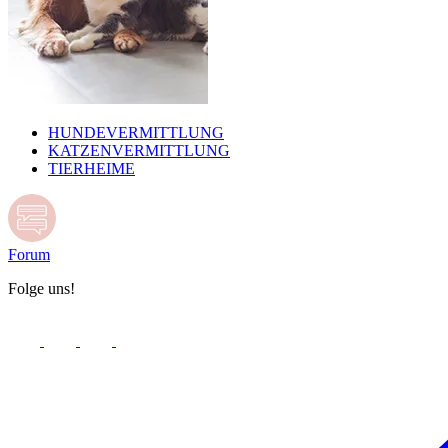
HUNDEVERMITTLUNG
KATZENVERMITTLUNG
TIERHEIME
Forum
Folge uns!