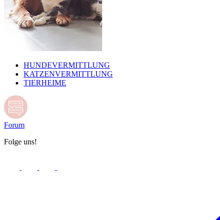
HUNDEVERMITTLUNG
KATZENVERMITTLUNG
TIERHEIME
Forum
Folge uns!