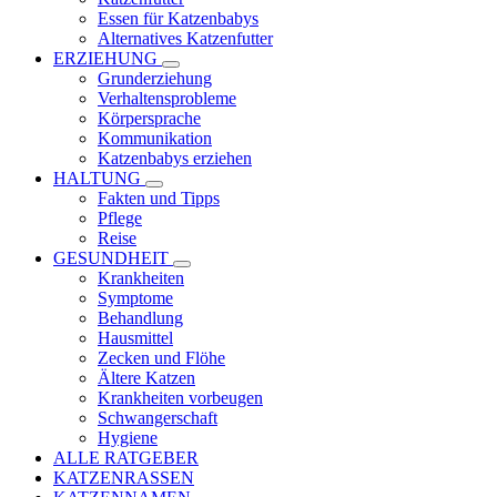
Essen für Katzenbabys
Alternatives Katzenfutter
ERZIEHUNG
Grunderziehung
Verhaltensprobleme
Körpersprache
Kommunikation
Katzenbabys erziehen
HALTUNG
Fakten und Tipps
Pflege
Reise
GESUNDHEIT
Krankheiten
Symptome
Behandlung
Hausmittel
Zecken und Flöhe
Ältere Katzen
Krankheiten vorbeugen
Schwangerschaft
Hygiene
ALLE RATGEBER
KATZENRASSEN