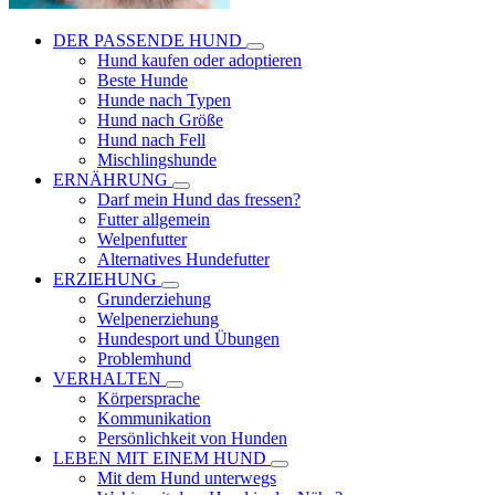
DER PASSENDE HUND
Hund kaufen oder adoptieren
Beste Hunde
Hunde nach Typen
Hund nach Größe
Hund nach Fell
Mischlingshunde
ERNÄHRUNG
Darf mein Hund das fressen?
Futter allgemein
Welpenfutter
Alternatives Hundefutter
ERZIEHUNG
Grunderziehung
Welpenerziehung
Hundesport und Übungen
Problemhund
VERHALTEN
Körpersprache
Kommunikation
Persönlichkeit von Hunden
LEBEN MIT EINEM HUND
Mit dem Hund unterwegs